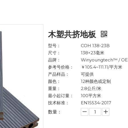
木塑共挤地板
型号：
COH 138-23B
尺寸：
138×23毫米
品牌：
Winyoungtech™ / O
参考号价格：
￥105.4~111.11/平方米
产品样品：
可提供
颜色：
12种颜色或定制
重量：
2.8公斤/米
最小起订量：
100平方米
技术标准：
EN15534-2017
数量：